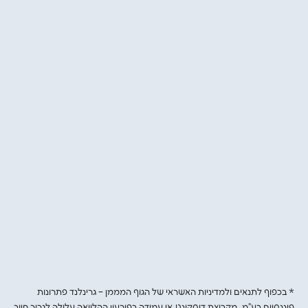
3
מאשרים
בלחיצה — והכסף בדרך לעסק
* בכפוף לתנאים ולמדיניות האשראי של הגוף המממן – גרינלנד פתרונות
פיננסיים בע"מ, מקבוצת דיסקונט.אי עמידה בפירעון ההלוואה עלולה לגרור חיוב